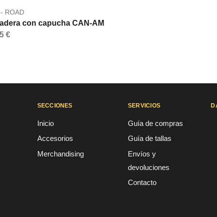
 - ROAD
adera con capucha CAN-AM
5 €
SECCIONES
SERVICIOS
D
Inicio
Guía de compras
Accesorios
Guía de tallas
Merchandising
Envíos y
devoluciones
Contacto