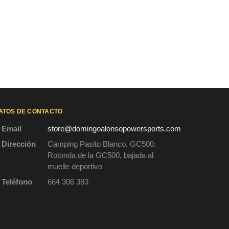
ATOS DE CONTACTO
Email
store@domingoalonsopowersports.com
Dirección
Camping Pasito Blanco, GC500.
Rotonda de la GC500, bajada al
muelle deportivo
Teléfono
664 306 383