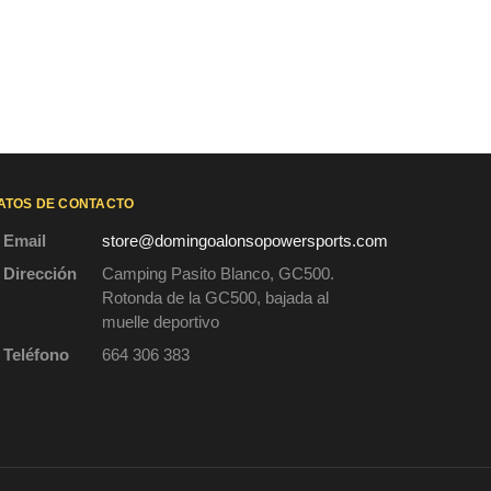
ATOS DE CONTACTO
Email
store@domingoalonsopowersports.com
Dirección
Camping Pasito Blanco, GC500.
Rotonda de la GC500, bajada al
muelle deportivo
Teléfono
664 306 383