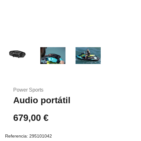
Saltar
al
Power Sports
comienzo
Audio portátil
de
la
galería
679,00 €
de
imágenes
Referencia:
295101042