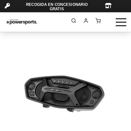
RECOGIDA EN CONCESIONARIO
TAR
GRATIS
Saltar
al
final
de
la
galería
de
imágenes