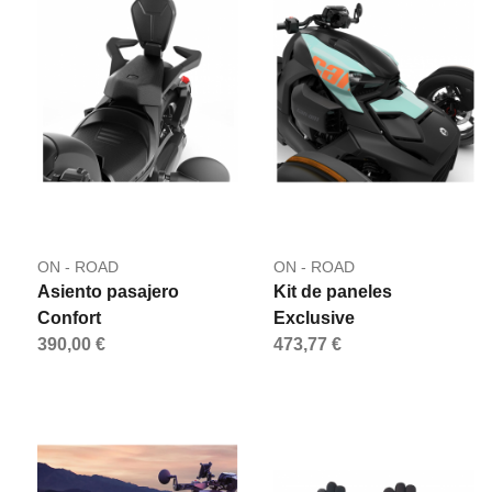
ON - ROAD
ON - ROAD
Asiento pasajero
Kit de paneles
Confort
Exclusive
390,00 €
473,77 €