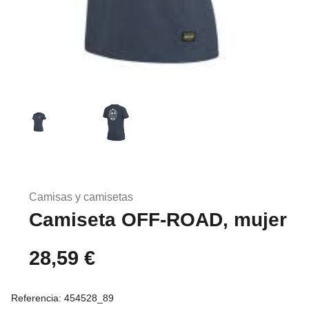
Saltar
al
Camisas y camisetas
comienzo
Camiseta OFF-ROAD, mujer
de
la
galería
28,59 €
de
imágenes
Referencia:
454528_89