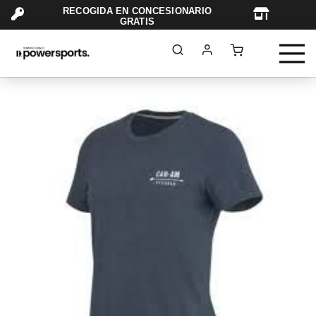
RECOGIDA EN CONCESIONARIO
TAR
GRATIS
Saltar
al
final
de
la
galería
de
imágenes