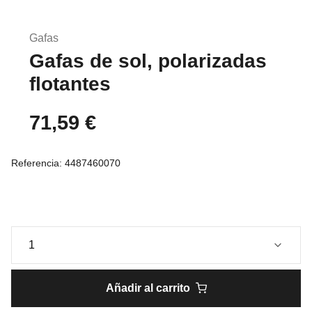
Saltar
al
Gafas
comienzo
Gafas de sol, polarizadas
de
la
flotantes
galería
de
71,59 €
imágenes
Referencia:
4487460070
Añadir al carrito