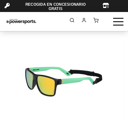
RECOGIDA EN CONCESIONARIO
TAR
GRATIS
Saltar
al
final
de
la
galería
de
imágenes