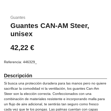
Saltar
al
Guantes
comienzo
Guantes CAN-AM Steer,
de
la
unisex
galería
de
42,22 €
imágenes
Referencia:
446329_
Descripción
Si busca una protección duradera para las manos pero no quiere
sacrificar la comodidad ni la ventilación, los guantes Can-Am
Steer son la elección correcta. Confeccionados con una
combinación de materiales resistente e incorporando malla para
un flujo de aire adicional, te sentirás tan seguro como fresco
cada vez que te los pongas. Las palmas cuentan con capas