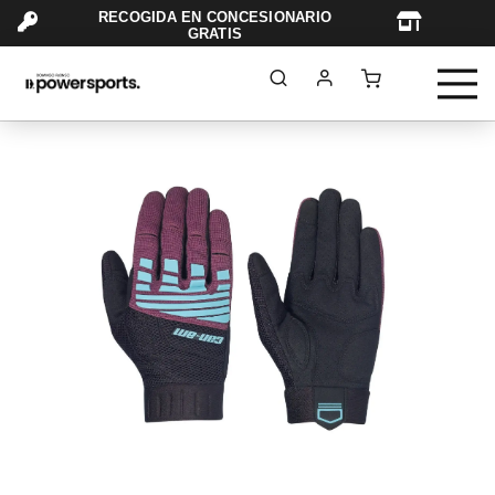
RECOGIDA EN CONCESIONARIO
TAR
GRATIS
Saltar
al
final
de
la
galería
de
imágenes