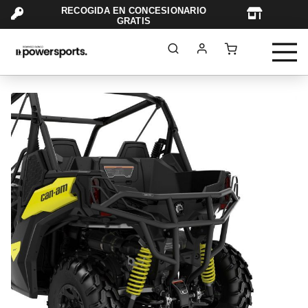
RECOGIDA EN CONCESIONARIO
TAR
GRATIS
Saltar
al
final
de
la
galería
de
imágenes