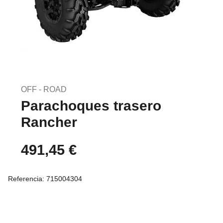
Saltar
al
OFF - ROAD
comienzo
Parachoques trasero
de
la
Rancher
galería
de
491,45 €
imágenes
Referencia:
715004304