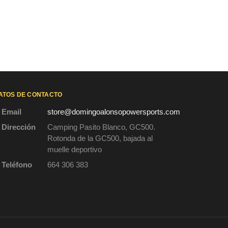
ATOS DE CONTACTO
Email
store@domingoalonsopowersports.com
Dirección
Camping Pasito Blanco, GC500.
Rotonda de la GC500, bajada al
muelle deportivo
Teléfono
664 306 383