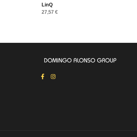
LinQ
27,57 €